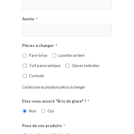
Année
*
Pièces à changer
*
Pare-brise
Lunette arrière
Toit panoramique
Glaces latérales
Custode
Cochez une ou plusieurs pièces à changer
Etes-vous assuré "Bris de glace" ?
*
Non
Oui
Pose de vos produits
*