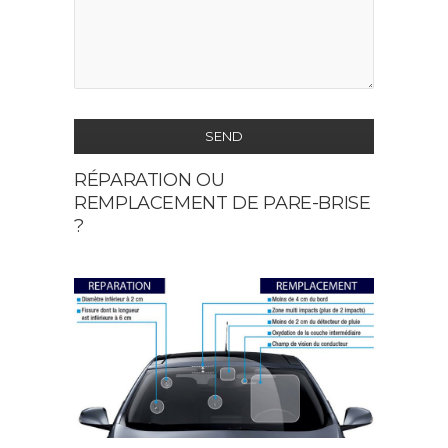
SEND
RÉPARATION OU
This
REMPLACEMENT DE PARE-BRISE
field
?
should
be
left
blank