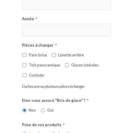
Année
*
Pièces à changer
*
Pare-brise
Lunette arrière
Toit panoramique
Glaces latérales
Custode
Cochez une ou plusieurs pièces à changer
Etes-vous assuré "Bris de glace" ?
*
Non
Oui
Pose de vos produits
*