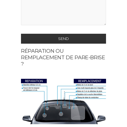
SEND
RÉPARATION OU
This
REMPLACEMENT DE PARE-BRISE
field
?
should
be
left
blank