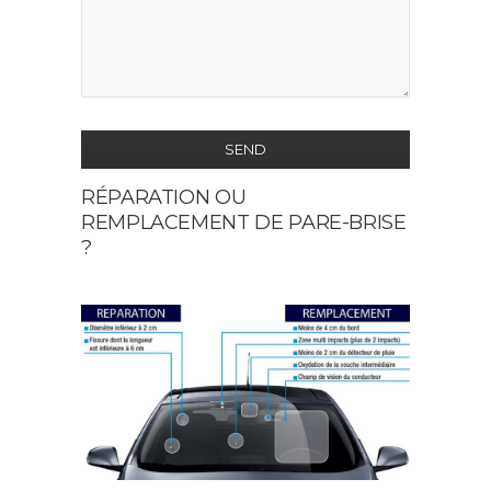
SEND
RÉPARATION OU
This
REMPLACEMENT DE PARE-BRISE
field
?
should
be
left
blank