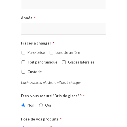
Année
*
Pièces à changer
*
Pare-brise
Lunette arrière
Toit panoramique
Glaces latérales
Custode
Cochez une ou plusieurs pièces à changer
Etes-vous assuré "Bris de glace" ?
*
Non
Oui
Pose de vos produits
*