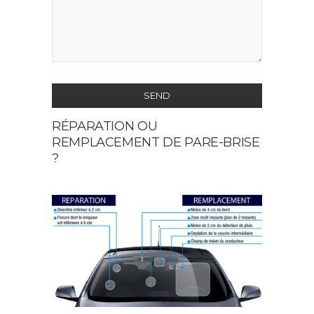
SEND
RÉPARATION OU
This
REMPLACEMENT DE PARE-BRISE
field
?
should
be
left
blank