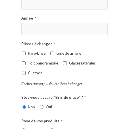
Année
*
Pièces à changer
*
Pare-brise
Lunette arrière
Toit panoramique
Glaces latérales
Custode
Cochez une ou plusieurs pièces à changer
Etes-vous assuré "Bris de glace" ?
*
Non
Oui
Pose de vos produits
*