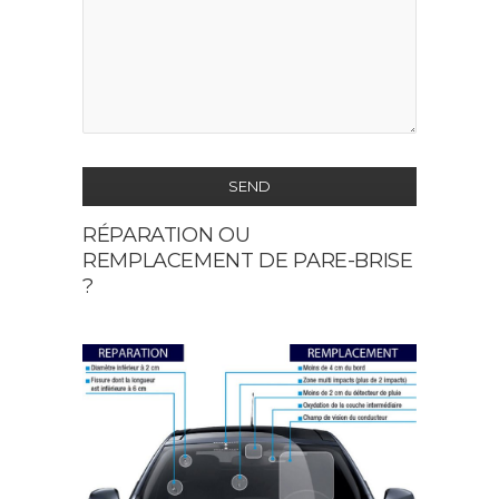
SEND
RÉPARATION OU
This
REMPLACEMENT DE PARE-BRISE
field
?
should
be
left
blank