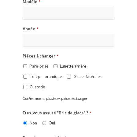
Modèle
*
Année
*
Pièces à changer
*
Pare-brise
Lunette arrière
Toit panoramique
Glaces latérales
Custode
Cochez une ou plusieurs pièces à changer
Etes-vous assuré "Bris de glace" ?
*
Non
Oui