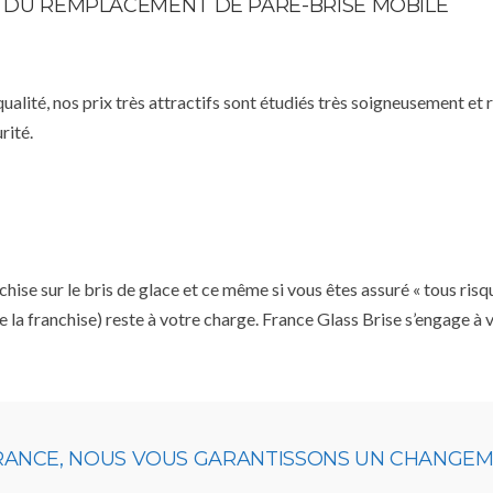
TE DU REMPLACEMENT DE PARE-BRISE MOBILE
qualité, nos prix très attractifs sont étudiés très soigneusement et
rité.
se sur le bris de glace et ce même si vous êtes assuré « tous risq
e la franchise) reste à votre charge. France Glass Brise s’engage à
URANCE, NOUS VOUS GARANTISSONS UN CHANGEME