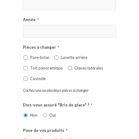
Année
*
Pièces à changer
*
Pare-brise
Lunette arrière
Toit panoramique
Glaces latérales
Custode
Cochez une ou plusieurs pièces à changer
Etes-vous assuré "Bris de glace" ?
*
Non
Oui
Pose de vos produits
*