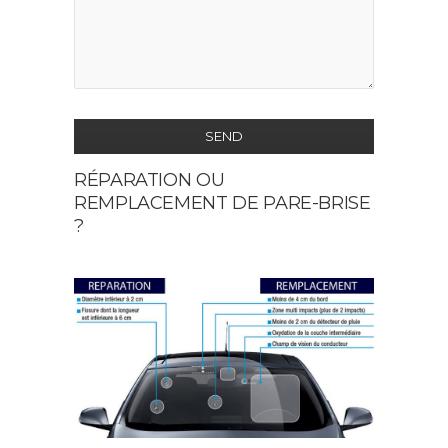
SEND
RÉPARATION OU
This
REMPLACEMENT DE PARE-BRISE
field
?
should
be
left
blank