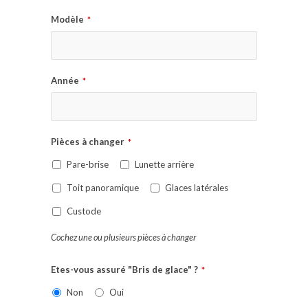
Modèle
*
Année
*
Pièces à changer
*
Pare-brise
Lunette arrière
Toit panoramique
Glaces latérales
Custode
Cochez une ou plusieurs pièces à changer
Etes-vous assuré "Bris de glace" ?
*
Non
Oui