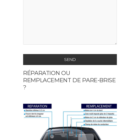
SEND
RÉPARATION OU
This
REMPLACEMENT DE PARE-BRISE
field
?
should
be
left
blank