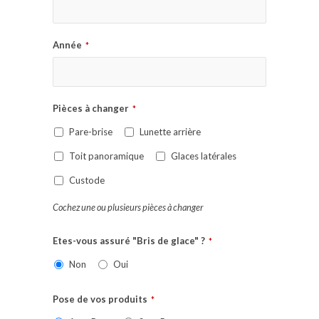
Année
*
Pièces à changer
*
Pare-brise
Lunette arrière
Toit panoramique
Glaces latérales
Custode
Cochez une ou plusieurs pièces à changer
Etes-vous assuré "Bris de glace" ?
*
Non
Oui
Pose de vos produits
*