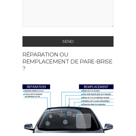
SEND
RÉPARATION OU
This
REMPLACEMENT DE PARE-BRISE
field
?
should
be
left
blank