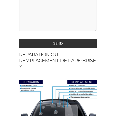
SEND
RÉPARATION OU
This
REMPLACEMENT DE PARE-BRISE
field
?
should
be
left
blank