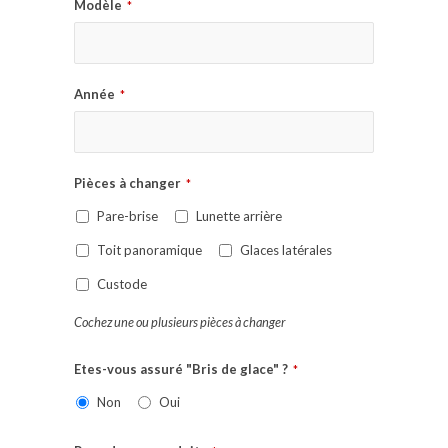
Modèle
*
Année
*
Pièces à changer
*
Pare-brise
Lunette arrière
Toit panoramique
Glaces latérales
Custode
Cochez une ou plusieurs pièces à changer
Etes-vous assuré "Bris de glace" ?
*
Non
Oui