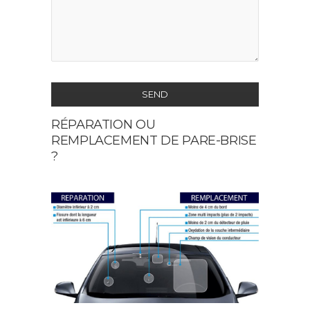
SEND
RÉPARATION OU
This
REMPLACEMENT DE PARE-BRISE
field
?
should
be
left
blank