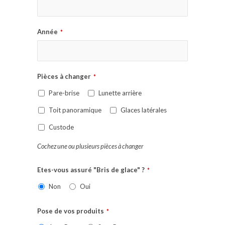
Année
*
Pièces à changer
*
Pare-brise
Lunette arrière
Toit panoramique
Glaces latérales
Custode
Cochez une ou plusieurs pièces à changer
Etes-vous assuré "Bris de glace" ?
*
Non
Oui
Pose de vos produits
*