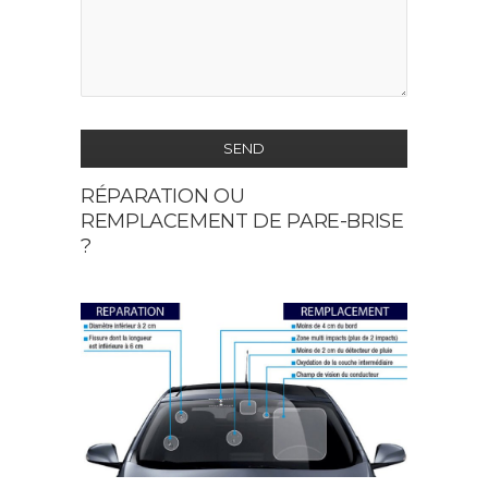
SEND
RÉPARATION OU
This
REMPLACEMENT DE PARE-BRISE
field
?
should
be
left
blank