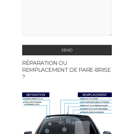
SEND
RÉPARATION OU
This
REMPLACEMENT DE PARE-BRISE
field
?
should
be
left
blank