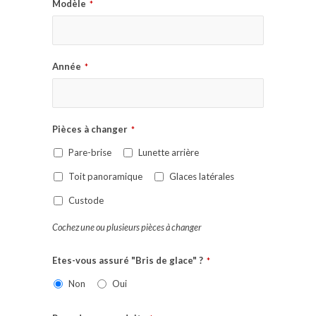
Modèle
*
Année
*
Pièces à changer
*
Pare-brise
Lunette arrière
Toit panoramique
Glaces latérales
Custode
Cochez une ou plusieurs pièces à changer
Etes-vous assuré "Bris de glace" ?
*
Non
Oui