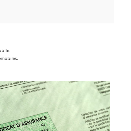
obile
.
omobiles.