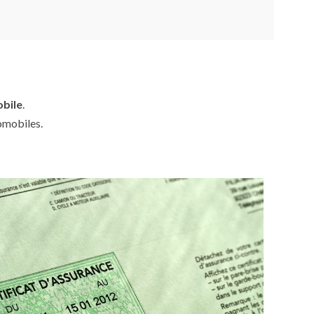
obile
.
omobiles.