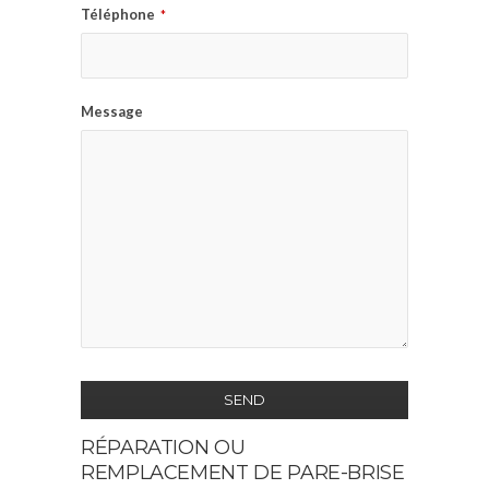
Téléphone
*
Message
SEND
RÉPARATION OU
This
REMPLACEMENT DE PARE-BRISE
field