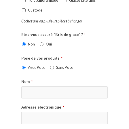
Toit panoramique
Glaces latérales
Custode
Cochez une ou plusieurs pièces à changer
Etes-vous assuré "Bris de glace" ?
*
Non
Oui
Pose de vos produits
*
Avec Pose
Sans Pose
Nom
*
Adresse électronique
*