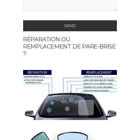
SEND
RÉPARATION OU
This
REMPLACEMENT DE PARE-BRISE
field
?
should
be
left
blank