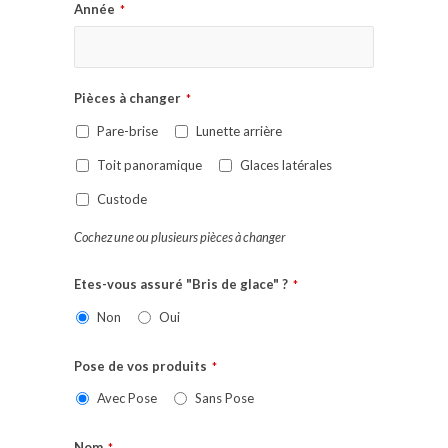
Année
*
Pièces à changer
*
Pare-brise
Lunette arrière
Toit panoramique
Glaces latérales
Custode
Cochez une ou plusieurs pièces à changer
Etes-vous assuré "Bris de glace" ?
*
Non
Oui
Pose de vos produits
*
Avec Pose
Sans Pose
Nom
*