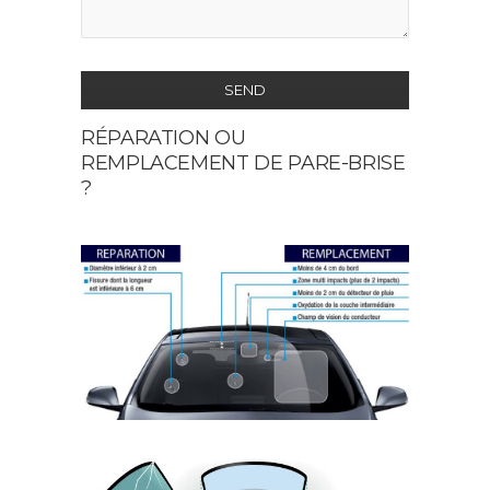
SEND
RÉPARATION OU
This
REMPLACEMENT DE PARE-BRISE
field
?
should
be
left
blank