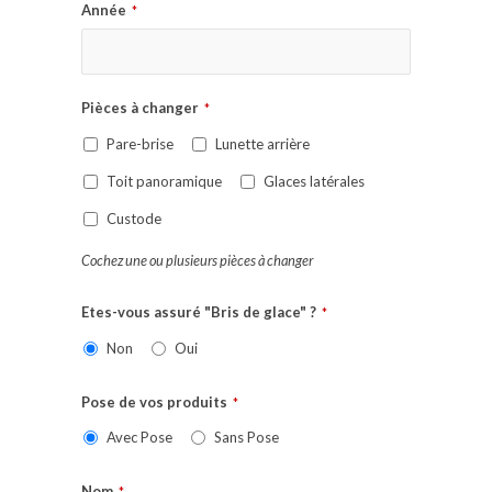
Année
*
Pièces à changer
*
Pare-brise
Lunette arrière
Toit panoramique
Glaces latérales
Custode
Cochez une ou plusieurs pièces à changer
Etes-vous assuré "Bris de glace" ?
*
Non
Oui
Pose de vos produits
*
Avec Pose
Sans Pose
Nom
*