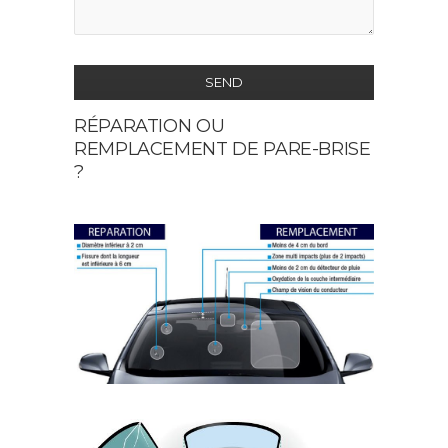
SEND
RÉPARATION OU
This
REMPLACEMENT DE PARE-BRISE
field
?
should
be
left
blank