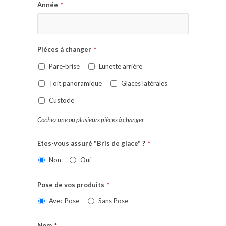
Année
*
Pièces à changer
*
Pare-brise
Lunette arrière
Toit panoramique
Glaces latérales
Custode
Cochez une ou plusieurs pièces à changer
Etes-vous assuré "Bris de glace" ?
*
Non
Oui
Pose de vos produits
*
Avec Pose
Sans Pose
Nom
*