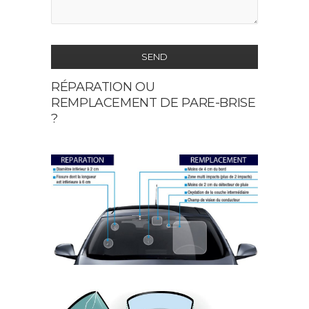
SEND
RÉPARATION OU
This
REMPLACEMENT DE PARE-BRISE
field
?
should
be
left
blank