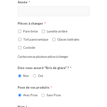
Année
*
Pièces à changer
*
Pare-brise
Lunette arrière
Toit panoramique
Glaces latérales
Custode
Cochez une ou plusieurs pièces à changer
Etes-vous assuré "Bris de glace" ?
*
Non
Oui
Pose de vos produits
*
Avec Pose
Sans Pose
Nom
*