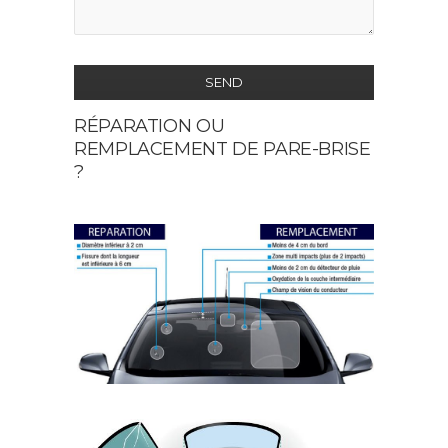
SEND
RÉPARATION OU
This
REMPLACEMENT DE PARE-BRISE
field
?
should
be
left
blank