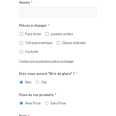
Année
*
Pièces à changer
*
Pare-brise
Lunette arrière
Toit panoramique
Glaces latérales
Custode
Cochez une ou plusieurs pièces à changer
Etes-vous assuré "Bris de glace" ?
*
Non
Oui
Pose de vos produits
*
Avec Pose
Sans Pose
Nom
*