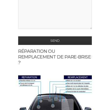
SEND
RÉPARATION OU
This
REMPLACEMENT DE PARE-BRISE
field
?
should
be
left
blank