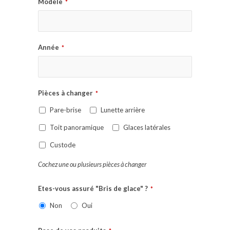
Modèle
*
Année
*
Pièces à changer
*
Pare-brise
Lunette arrière
Toit panoramique
Glaces latérales
Custode
Cochez une ou plusieurs pièces à changer
Etes-vous assuré "Bris de glace" ?
*
Non
Oui