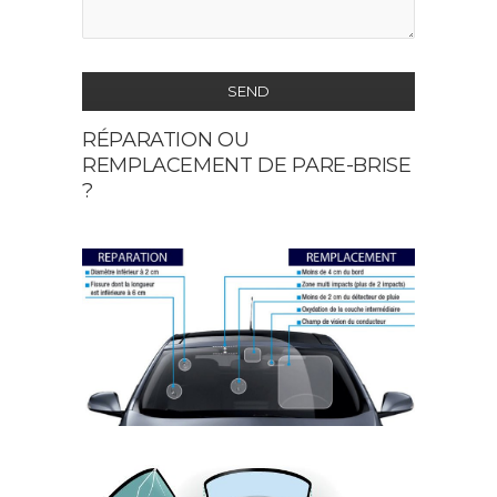
SEND
RÉPARATION OU
This
REMPLACEMENT DE PARE-BRISE
field
?
should
be
left
blank