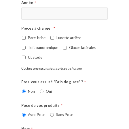
Année
*
Pièces à changer
*
Pare-brise
Lunette arrière
Toit panoramique
Glaces latérales
Custode
Cochez une ou plusieurs pièces à changer
Etes-vous assuré "Bris de glace" ?
*
Non
Oui
Pose de vos produits
*
Avec Pose
Sans Pose
Nom
*