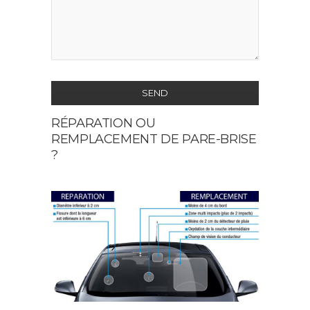
SEND
RÉPARATION OU
This
REMPLACEMENT DE PARE-BRISE
field
?
should
be
left
blank