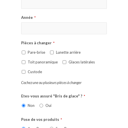
Année
*
Pièces à changer
*
Pare-brise
Lunette arrière
Toit panoramique
Glaces latérales
Custode
Cochez une ou plusieurs pièces à changer
Etes-vous assuré "Bris de glace" ?
*
Non
Oui
Pose de vos produits
*