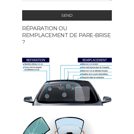
SEND
RÉPARATION OU
This
REMPLACEMENT DE PARE-BRISE
field
?
should
be
left
blank