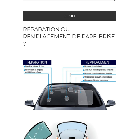
SEND
RÉPARATION OU
This
REMPLACEMENT DE PARE-BRISE
field
?
should
be
left
blank