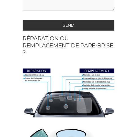
SEND
RÉPARATION OU
This
REMPLACEMENT DE PARE-BRISE
field
?
should
be
left
blank