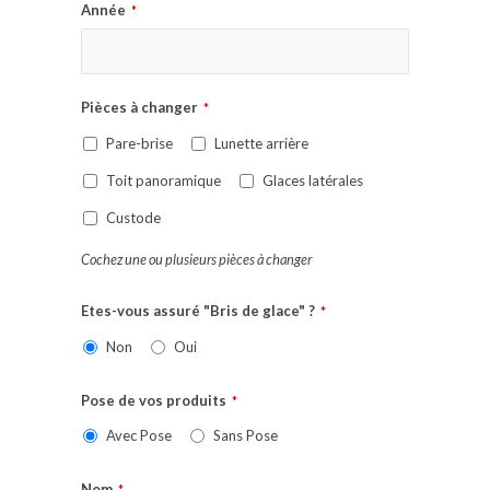
Année
*
Pièces à changer
*
Pare-brise
Lunette arrière
Toit panoramique
Glaces latérales
Custode
Cochez une ou plusieurs pièces à changer
Etes-vous assuré "Bris de glace" ?
*
Non
Oui
Pose de vos produits
*
Avec Pose
Sans Pose
Nom
*