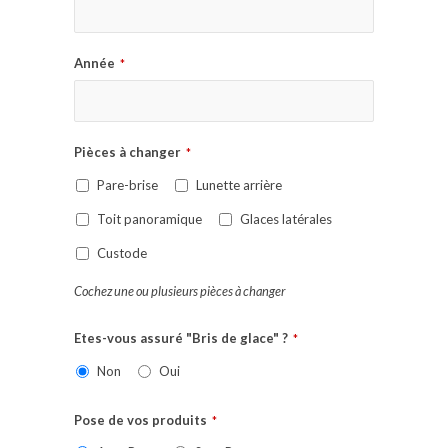
Année
*
Pièces à changer
*
Pare-brise
Lunette arrière
Toit panoramique
Glaces latérales
Custode
Cochez une ou plusieurs pièces à changer
Etes-vous assuré "Bris de glace" ?
*
Non
Oui
Pose de vos produits
*