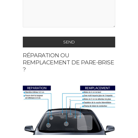
SEND
RÉPARATION OU
This
REMPLACEMENT DE PARE-BRISE
field
?
should
be
left
blank