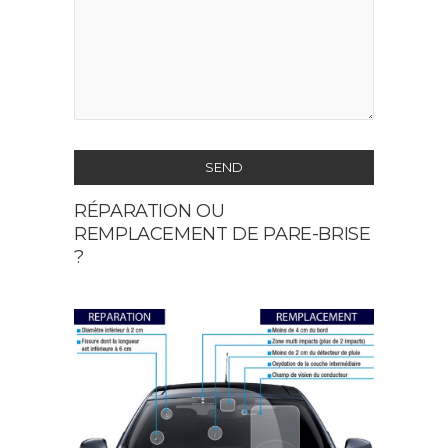
SEND
RÉPARATION OU
This
REMPLACEMENT DE PARE-BRISE
field
?
should
be
left
blank