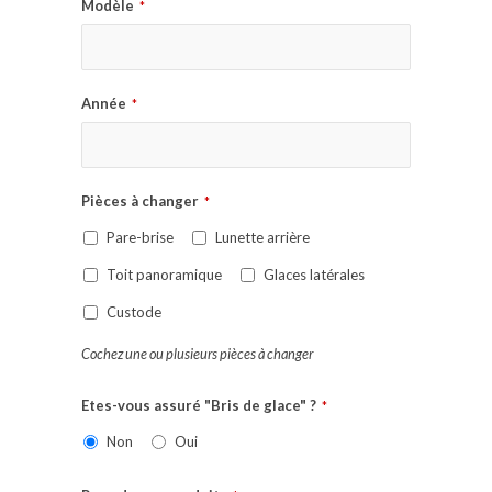
Modèle
*
Année
*
Pièces à changer
*
Pare-brise
Lunette arrière
Toit panoramique
Glaces latérales
Custode
Cochez une ou plusieurs pièces à changer
Etes-vous assuré "Bris de glace" ?
*
Non
Oui