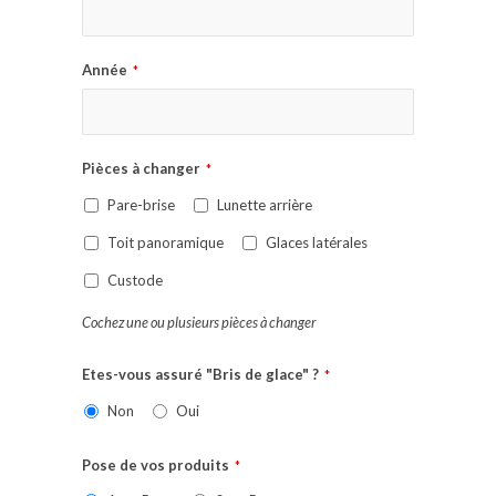
Année
*
Pièces à changer
*
Pare-brise
Lunette arrière
Toit panoramique
Glaces latérales
Custode
Cochez une ou plusieurs pièces à changer
Etes-vous assuré "Bris de glace" ?
*
Non
Oui
Pose de vos produits
*