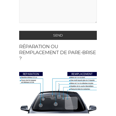
SEND
RÉPARATION OU
This
REMPLACEMENT DE PARE-BRISE
field
?
should
be
left
blank