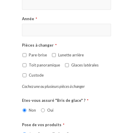
Année
*
Pièces à changer
*
Pare-brise
Lunette arrière
Toit panoramique
Glaces latérales
Custode
Cochez une ou plusieurs pièces à changer
Etes-vous assuré "Bris de glace" ?
*
Non
Oui
Pose de vos produits
*