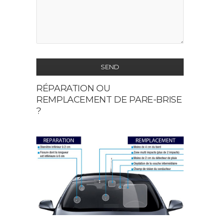
SEND
RÉPARATION OU
This
REMPLACEMENT DE PARE-BRISE
field
?
should
be
left
blank