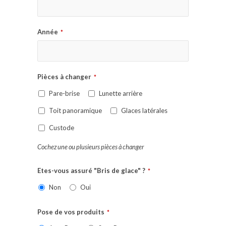
Année
*
Pièces à changer
*
Pare-brise
Lunette arrière
Toit panoramique
Glaces latérales
Custode
Cochez une ou plusieurs pièces à changer
Etes-vous assuré "Bris de glace" ?
*
Non
Oui
Pose de vos produits
*