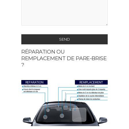
SEND
RÉPARATION OU
This
REMPLACEMENT DE PARE-BRISE
field
?
should
be
left
blank