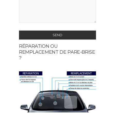
SEND
RÉPARATION OU
This
REMPLACEMENT DE PARE-BRISE
field
?
should
be
left
blank