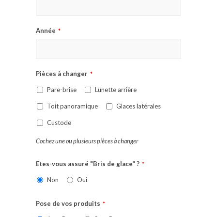
Année
*
Pièces à changer
*
Pare-brise
Lunette arrière
Toit panoramique
Glaces latérales
Custode
Cochez une ou plusieurs pièces à changer
Etes-vous assuré "Bris de glace" ?
*
Non
Oui
Pose de vos produits
*