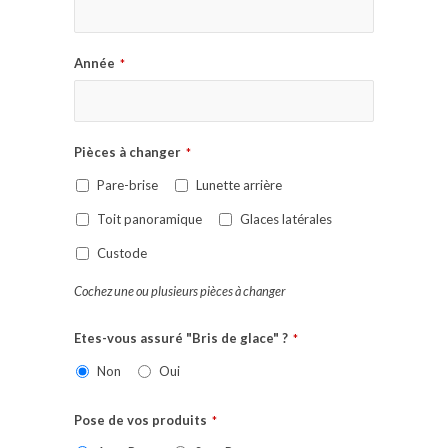
Année
*
Pièces à changer
*
Pare-brise
Lunette arrière
Toit panoramique
Glaces latérales
Custode
Cochez une ou plusieurs pièces à changer
Etes-vous assuré "Bris de glace" ?
*
Non
Oui
Pose de vos produits
*