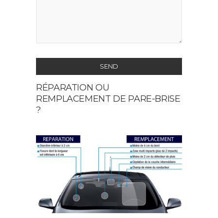
SEND
RÉPARATION OU
This
REMPLACEMENT DE PARE-BRISE
field
?
should
be
left
blank