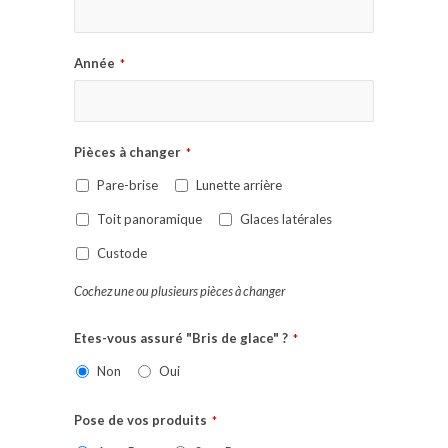
Année
*
Pièces à changer
*
Pare-brise
Lunette arrière
Toit panoramique
Glaces latérales
Custode
Cochez une ou plusieurs pièces à changer
Etes-vous assuré "Bris de glace" ?
*
Non
Oui
Pose de vos produits
*