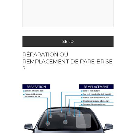
SEND
RÉPARATION OU
This
REMPLACEMENT DE PARE-BRISE
field
?
should
be
left
blank