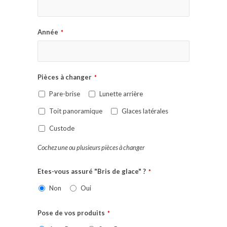
Année
*
Pièces à changer
*
Pare-brise
Lunette arrière
Toit panoramique
Glaces latérales
Custode
Cochez une ou plusieurs pièces à changer
Etes-vous assuré "Bris de glace" ?
*
Non
Oui
Pose de vos produits
*