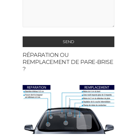
SEND
RÉPARATION OU
This
REMPLACEMENT DE PARE-BRISE
field
?
should
be
left
blank