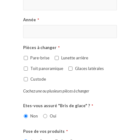
Année
*
Pièces à changer
*
Pare-brise
Lunette arrière
Toit panoramique
Glaces latérales
Custode
Cochez une ou plusieurs pièces à changer
Etes-vous assuré "Bris de glace" ?
*
Non
Oui
Pose de vos produits
*