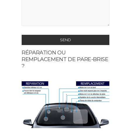
SEND
RÉPARATION OU
This
REMPLACEMENT DE PARE-BRISE
field
?
should
be
left
blank