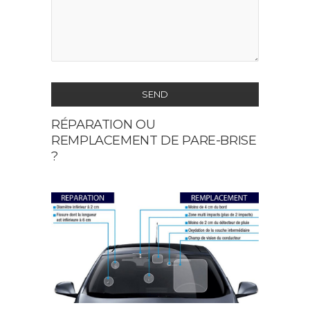
SEND
RÉPARATION OU
This
REMPLACEMENT DE PARE-BRISE
field
?
should
be
left
blank