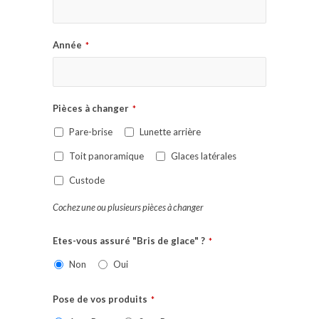
Année
*
Pièces à changer
*
Pare-brise
Lunette arrière
Toit panoramique
Glaces latérales
Custode
Cochez une ou plusieurs pièces à changer
Etes-vous assuré "Bris de glace" ?
*
Non
Oui
Pose de vos produits
*