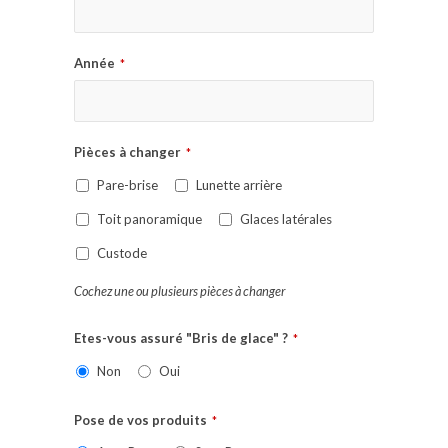
Année
*
Pièces à changer
*
Pare-brise
Lunette arrière
Toit panoramique
Glaces latérales
Custode
Cochez une ou plusieurs pièces à changer
Etes-vous assuré "Bris de glace" ?
*
Non
Oui
Pose de vos produits
*