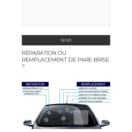
SEND
RÉPARATION OU
This
REMPLACEMENT DE PARE-BRISE
field
?
should
be
left
blank