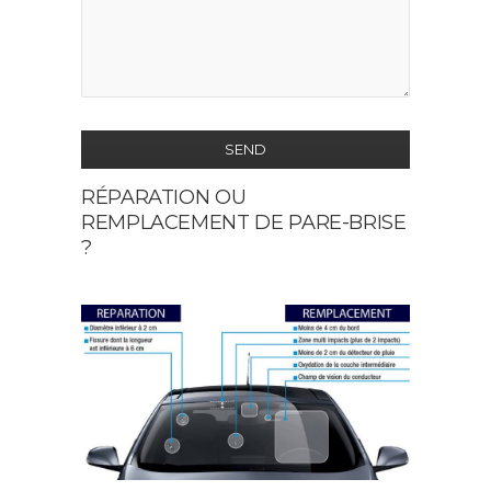
SEND
RÉPARATION OU
This
REMPLACEMENT DE PARE-BRISE
field
?
should
be
left
blank