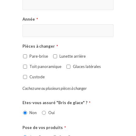
Année
*
Pièces à changer
*
Pare-brise
Lunette arrière
Toit panoramique
Glaces latérales
Custode
Cochez une ou plusieurs pièces à changer
Etes-vous assuré "Bris de glace" ?
*
Non
Oui
Pose de vos produits
*