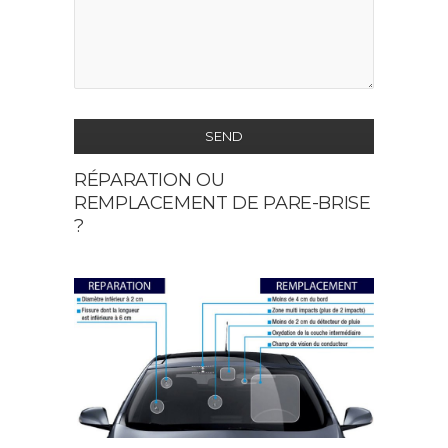
SEND
RÉPARATION OU
This
REMPLACEMENT DE PARE-BRISE
field
?
should
be
left
blank