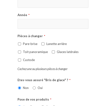
Année
*
Pièces à changer
*
Pare-brise
Lunette arrière
Toit panoramique
Glaces latérales
Custode
Cochez une ou plusieurs pièces à changer
Etes-vous assuré "Bris de glace" ?
*
Non
Oui
Pose de vos produits
*