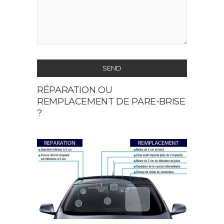
SEND
RÉPARATION OU
This
REMPLACEMENT DE PARE-BRISE
field
?
should
be
left
blank