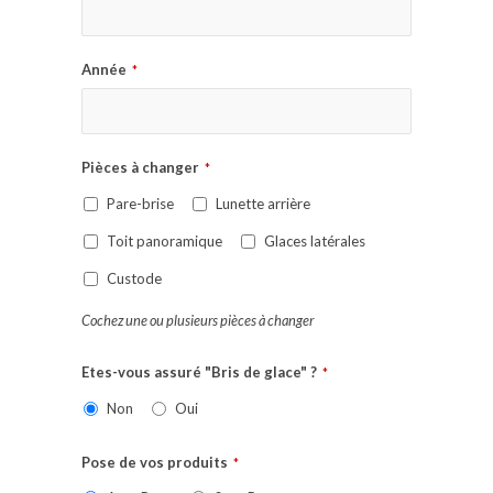
Année
*
Pièces à changer
*
Pare-brise
Lunette arrière
Toit panoramique
Glaces latérales
Custode
Cochez une ou plusieurs pièces à changer
Etes-vous assuré "Bris de glace" ?
*
Non
Oui
Pose de vos produits
*