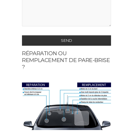
SEND
RÉPARATION OU
This
REMPLACEMENT DE PARE-BRISE
field
?
should
be
left
blank