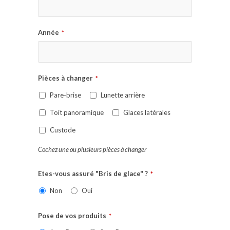
Année
*
Pièces à changer
*
Pare-brise
Lunette arrière
Toit panoramique
Glaces latérales
Custode
Cochez une ou plusieurs pièces à changer
Etes-vous assuré "Bris de glace" ?
*
Non
Oui
Pose de vos produits
*