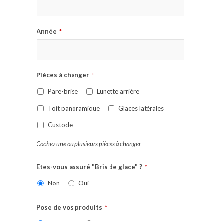
Année
*
Pièces à changer
*
Pare-brise
Lunette arrière
Toit panoramique
Glaces latérales
Custode
Cochez une ou plusieurs pièces à changer
Etes-vous assuré "Bris de glace" ?
*
Non
Oui
Pose de vos produits
*