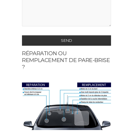
SEND
RÉPARATION OU
This
REMPLACEMENT DE PARE-BRISE
field
?
should
be
left
blank