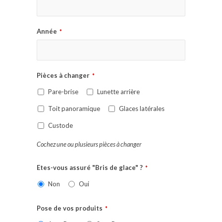
Année
*
Pièces à changer
*
Pare-brise
Lunette arrière
Toit panoramique
Glaces latérales
Custode
Cochez une ou plusieurs pièces à changer
Etes-vous assuré "Bris de glace" ?
*
Non
Oui
Pose de vos produits
*