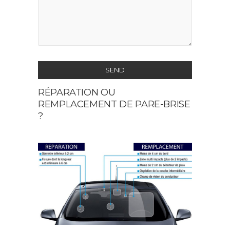
SEND
RÉPARATION OU
This
REMPLACEMENT DE PARE-BRISE
field
?
should
be
left
blank