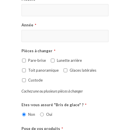
Année
*
Pièces à changer
*
Pare-brise
Lunette arrière
Toit panoramique
Glaces latérales
Custode
Cochez une ou plusieurs pièces à changer
Etes-vous assuré "Bris de glace" ?
*
Non
Oui
Pose de vos produits
*