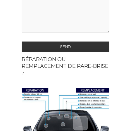
SEND
RÉPARATION OU
This
REMPLACEMENT DE PARE-BRISE
field
?
should
be
left
blank