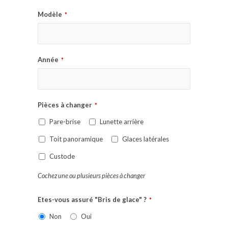
Modèle
*
Année
*
Pièces à changer
*
Pare-brise
Lunette arrière
Toit panoramique
Glaces latérales
Custode
Cochez une ou plusieurs pièces à changer
Etes-vous assuré "Bris de glace" ?
*
Non
Oui