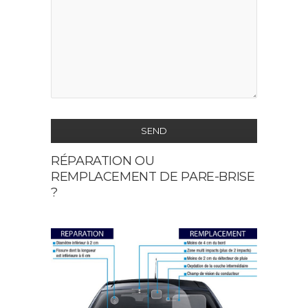
SEND
RÉPARATION OU
This
REMPLACEMENT DE PARE-BRISE
field
?
should
be
left
blank