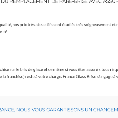
TE DU REMPLACEMENT DE PARE-BRISE AVEC ASSU
qualité, nos prix très attractifs sont étudiés très soigneusement et
rité.
se sur le bris de glace et ce même si vous êtes assuré « tous risq
e la franchise) reste à votre charge. France Glass Brise s’engage à
URANCE, NOUS VOUS GARANTISSONS UN CHANGEME