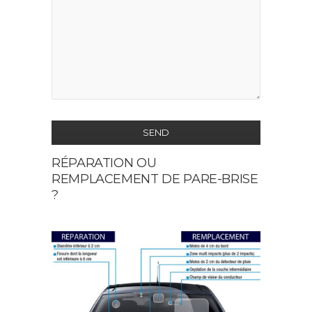
SEND
RÉPARATION OU
This
REMPLACEMENT DE PARE-BRISE
field
?
should
be
left
blank