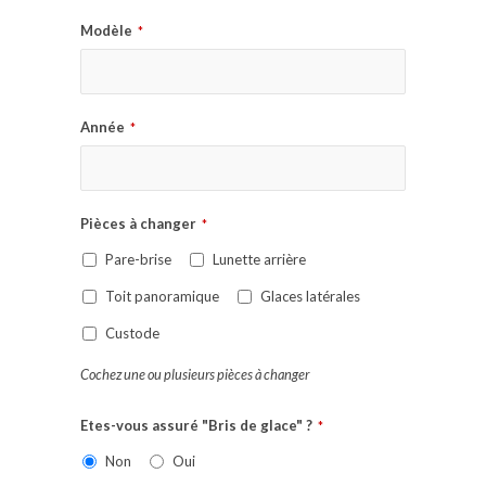
Modèle
*
Année
*
Pièces à changer
*
Pare-brise
Lunette arrière
Toit panoramique
Glaces latérales
Custode
Cochez une ou plusieurs pièces à changer
Etes-vous assuré "Bris de glace" ?
*
Non
Oui