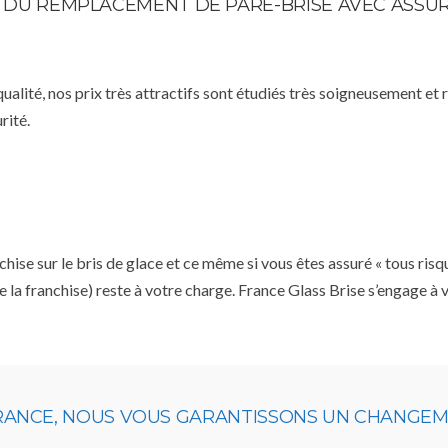
TE DU REMPLACEMENT DE PARE-BRISE AVEC ASSU
qualité, nos prix très attractifs sont étudiés très soigneusement et
rité.
se sur le bris de glace et ce même si vous êtes assuré « tous risq
e la franchise) reste à votre charge. France Glass Brise s’engage à
URANCE, NOUS VOUS GARANTISSONS UN CHANGEME